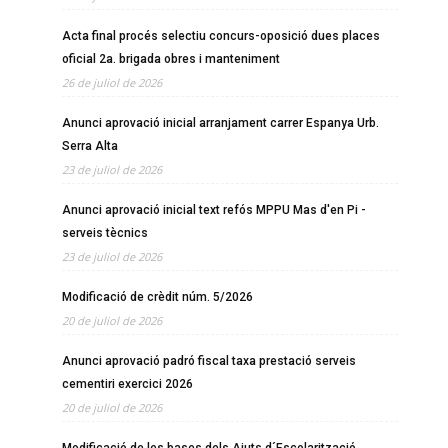
Acta final procés selectiu concurs-oposició dues places
oficial 2a. brigada obres i manteniment
26 de juliol de 2026
Anunci aprovació inicial arranjament carrer Espanya Urb.
Serra Alta
23 de juliol de 2026
Anunci aprovació inicial text refós MPPU Mas d'en Pi -
serveis tècnics
23 de juliol de 2026
Modificació de crèdit núm. 5/2026
20 de juliol de 2026
Anunci aprovació padró fiscal taxa prestació serveis
cementiri exercici 2026
20 de juliol de 2026
Modificació de les bases dels Ajuts d´Escolarització