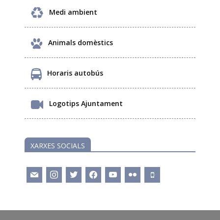
Medi ambient
Animals domèstics
Horaris autobús
Logotips Ajuntament
XARXES SOCIALS
mail
instagram
twitter
facebook
youtube
flickr
mobile