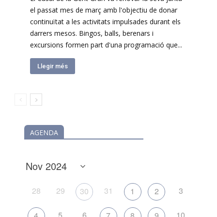
el passat mes de març amb l'objectiu de donar
continuïtat a les activitats impulsades durant els
darrers mesos. Bingos, balls, berenars i
excursions formen part d'una programació que...
Llegir més
AGENDA
28
29
31
3
30
1
2
5
6
10
4
7
8
9