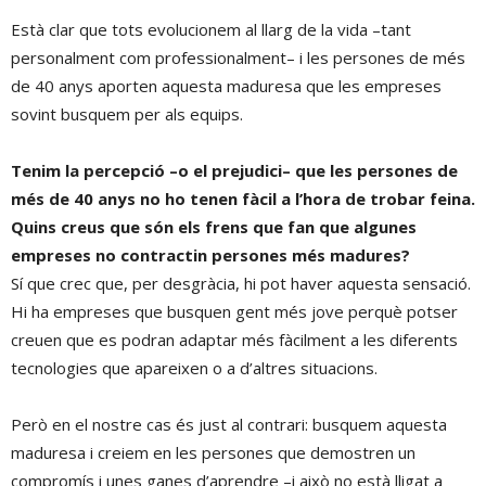
Està clar que tots evolucionem al llarg de la vida –tant
personalment com professionalment– i les persones de més
de 40 anys aporten aquesta maduresa que les empreses
sovint busquem per als equips.
Tenim la percepció –o el prejudici– que les persones de
més de 40 anys no ho tenen fàcil a l’hora de trobar feina.
Quins creus que són els frens que fan que algunes
empreses no contractin persones més madures?
Sí que crec que, per desgràcia, hi pot haver aquesta sensació.
Hi ha empreses que busquen gent més jove perquè potser
creuen que es podran adaptar més fàcilment a les diferents
tecnologies que apareixen o a d’altres situacions.
Però en el nostre cas és just al contrari: busquem aquesta
maduresa i creiem en les persones que demostren un
compromís i unes ganes d’aprendre –i això no està lligat a