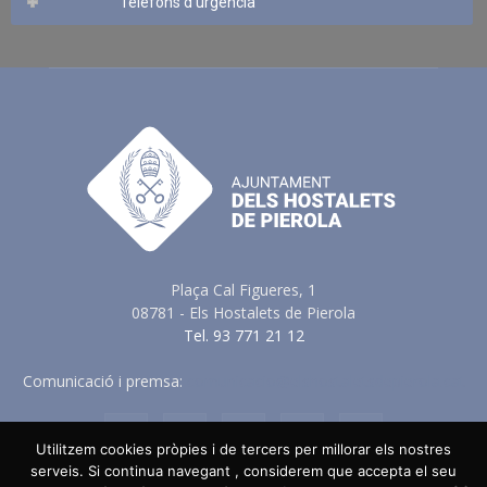
Telèfons d’urgència
Plaça Cal Figueres, 1
08781 - Els Hostalets de Pierola
Tel. 93 771 21 12
Comunicació i premsa:
comunicacio@elshostaletsdepierola.cat
Utilitzem cookies pròpies i de tercers per millorar els nostres
serveis. Si continua navegant , considerem que accepta el seu