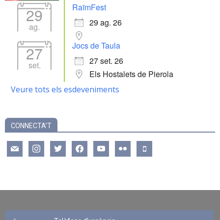
RaïmFest
29
29 ag. 26
ag.
Jocs de Taula
27
27 set. 26
set.
Els Hostalets de Pierola
Veure tots els esdeveniments
CONNECTA’T
mail
instagram
twitter
facebook
youtube
flickr
mobile