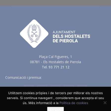
Plaça Cal Figueres, 1
08781 - Els Hostalets de Pierola
Tel. 93 771 21 12
Comunicació i premsa:
comunicacio@elshostaletsdepierola.cat
Utilitzem cookies pròpies i de tercers per millorar els nostres
serveis. Si continua navegant , considerem que accepta el seu
ús. Més informació a la
Política de cookies
Avis Legal
Política de Privacitat
Política de Cookies
Política en vers a les Xarxes Socials
Accepto