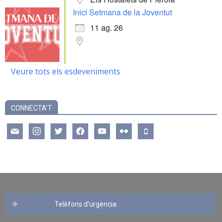
Inici Setmana de la Joventut
11 ag. 26
Veure tots els esdeveniments
CONNECTA’T
mail
instagram
twitter
facebook
youtube
flickr
mobile
Telèfons d’urgència