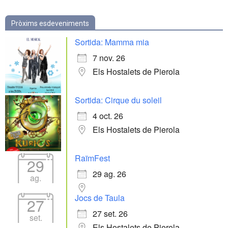
Pròxims esdeveniments
Sortida: Mamma mia
7 nov. 26
Els Hostalets de Pierola
Sortida: Cirque du soleil
4 oct. 26
Els Hostalets de Pierola
RaïmFest
29
29 ag. 26
ag.
Jocs de Taula
27
27 set. 26
set.
Els Hostalets de Pierola