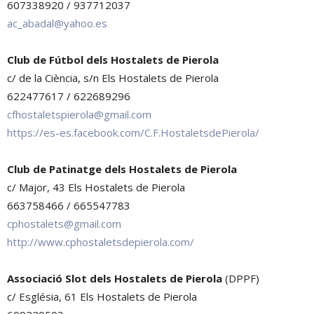
607338920 / 937712037
ac_abadal@yahoo.es
Club de Fútbol dels Hostalets de Pierola
c/ de la Ciència, s/n Els Hostalets de Pierola
622477617 / 622689296
cfhostaletspierola@gmail.com
https://es-es.facebook.com/C.F.HostaletsdePierola/
Club de Patinatge dels Hostalets de Pierola
c/ Major, 43 Els Hostalets de Pierola
663758466 / 665547783
cphostalets@gmail.com
http://www.cphostaletsdepierola.com/
Associació Slot dels Hostalets de Pierola
(DPPF)
c/ Església, 61 Els Hostalets de Pierola