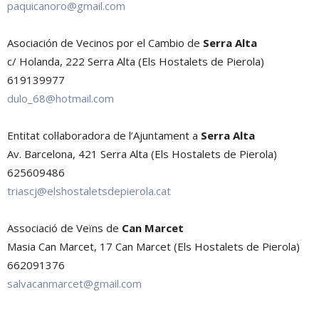
paquicanoro@gmail.com
Asociación de Vecinos por el Cambio de
Serra Alta
c/ Holanda, 222 Serra Alta (Els Hostalets de Pierola)
619139977
dulo_68@hotmail.com
Entitat col·laboradora de l’Ajuntament a
Serra Alta
Av. Barcelona, 421 Serra Alta (Els Hostalets de Pierola)
625609486
triascj@elshostaletsdepierola.cat
Associació de Veïns de
Can Marcet
Masia Can Marcet, 17 Can Marcet (Els Hostalets de Pierola)
662091376
salvacanmarcet@gmail.com