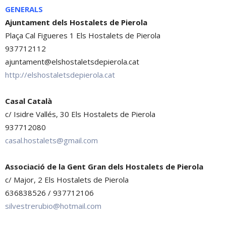
GENERALS
Ajuntament dels Hostalets de Pierola
Plaça Cal Figueres 1 Els Hostalets de Pierola
937712112
ajuntament@elshostaletsdepierola.cat
http://elshostaletsdepierola.cat
Casal Català
c/ Isidre Vallés, 30 Els Hostalets de Pierola
937712080
casal.hostalets@gmail.com
Associació de la Gent Gran dels Hostalets de Pierola
c/ Major, 2 Els Hostalets de Pierola
636838526 / 937712106
silvestrerubio@hotmail.com