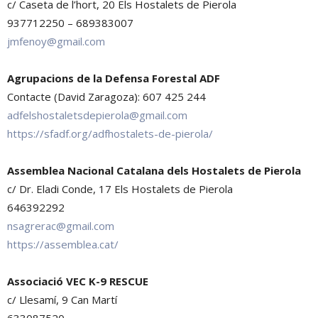
c/ Caseta de l’hort, 20 Els Hostalets de Pierola
937712250 – 689383007
jmfenoy@gmail.com
Agrupacions de la Defensa Forestal ADF
Contacte (David Zaragoza): 607 425 244
adfelshostaletsdepierola@gmail.com
https://sfadf.org/adfhostalets-de-pierola/
Assemblea Nacional Catalana dels Hostalets de Pierola
c/ Dr. Eladi Conde, 17 Els Hostalets de Pierola
646392292
nsagrerac@gmail.com
https://assemblea.cat/
Associació VEC K-9 RESCUE
c/ Llesamí, 9 Can Martí
633087520