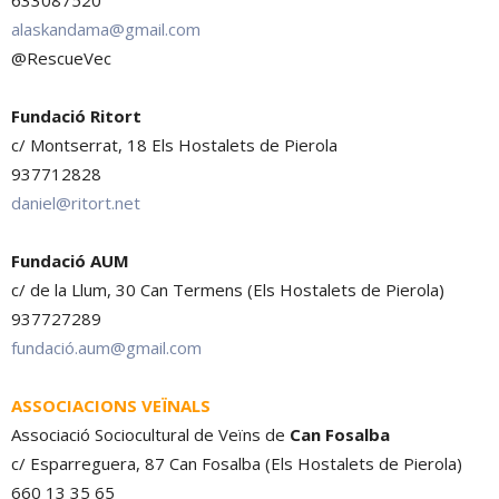
alaskandama@gmail.com
@RescueVec
Fundació Ritort
c/ Montserrat, 18 Els Hostalets de Pierola
937712828
daniel@ritort.net
Fundació AUM
c/ de la Llum, 30 Can Termens (Els Hostalets de Pierola)
937727289
fundació.aum@gmail.com
ASSOCIACIONS VEÏNALS
Associació Sociocultural de Veïns de
Can Fosalba
c/ Esparreguera, 87 Can Fosalba (Els Hostalets de Pierola)
660 13 35 65