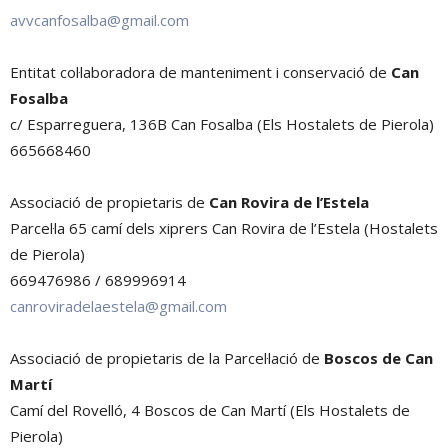
avvcanfosalba@gmail.com
Entitat col·laboradora de manteniment i conservació de
Can
Fosalba
c/ Esparreguera, 136B Can Fosalba (Els Hostalets de Pierola)
665668460
Associació de propietaris de
Can Rovira de l’Estela
Parcel·la 65 camí dels xiprers Can Rovira de l’Estela (Hostalets
de Pierola)
669476986 / 689996914
canroviradelaestela@gmail.com
Associació de propietaris de la Parcel·lació de
Boscos de Can
Martí
Camí del Rovelló, 4 Boscos de Can Martí (Els Hostalets de
Pierola)