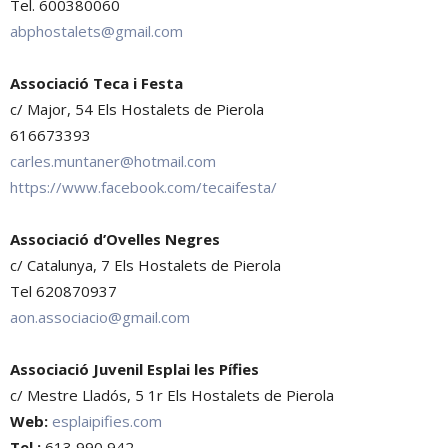
Tel. 600380060
abphostalets@gmail.com
Associació Teca i Festa
c/ Major, 54 Els Hostalets de Pierola
616673393
carles.muntaner@hotmail.com
https://www.facebook.com/tecaifesta/
Associació d’Ovelles Negres
c/ Catalunya, 7 Els Hostalets de Pierola
Tel 620870937
aon.associacio@gmail.com
Associació Juvenil Esplai les Pífies
c/ Mestre Lladós, 5 1r Els Hostalets de Pierola
Web:
esplaipifies.
com
Tel.:
613 990 942