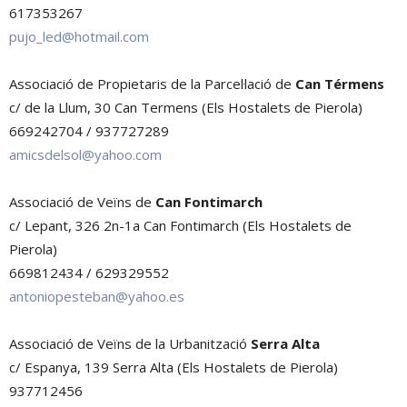
617353267
pujo_led@hotmail.com
Associació de Propietaris de la Parcel·lació de
Can Térmens
c/ de la Llum, 30 Can Termens (Els Hostalets de Pierola)
669242704 / 937727289
amicsdelsol@yahoo.com
Associació de Veïns de
Can Fontimarch
c/ Lepant, 326 2n-1a Can Fontimarch (Els Hostalets de
Pierola)
669812434 / 629329552
antoniopesteban@yahoo.es
Associació de Veïns de la Urbanització
Serra Alta
c/ Espanya, 139 Serra Alta (Els Hostalets de Pierola)
937712456