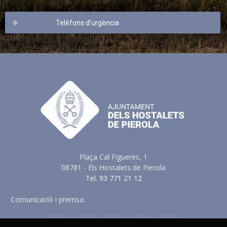
Telèfons d’urgència
Plaça Cal Figueres, 1
08781 - Els Hostalets de Pierola
Tel. 93 771 21 12
Comunicació i premsa:
comunicacio@elshostaletsdepierola.cat