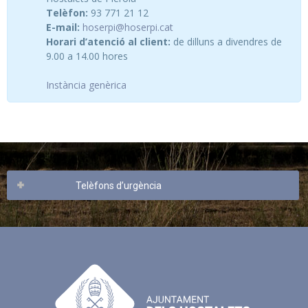
Telèfon:
93 771 21 12
E-mail:
hoserpi@hoserpi.cat
Horari d’atenció al client:
de dilluns a divendres de
9.00 a 14.00 hores
Instància genèrica
Telèfons d’urgència