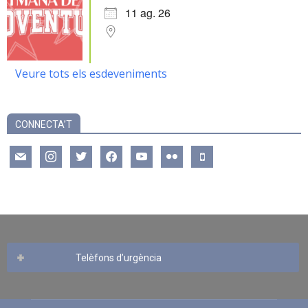
11 ag. 26
Veure tots els esdeveniments
CONNECTA’T
mail
instagram
twitter
facebook
youtube
flickr
mobile
Telèfons d’urgència