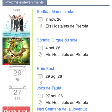
Pròxims esdeveniments
Sortida: Mamma mia
7 nov. 26
Els Hostalets de Pierola
Sortida: Cirque du soleil
4 oct. 26
Els Hostalets de Pierola
RaïmFest
29
29 ag. 26
ag.
Jocs de Taula
27
27 set. 26
set.
Els Hostalets de Pierola
Inici Setmana de la Joventut