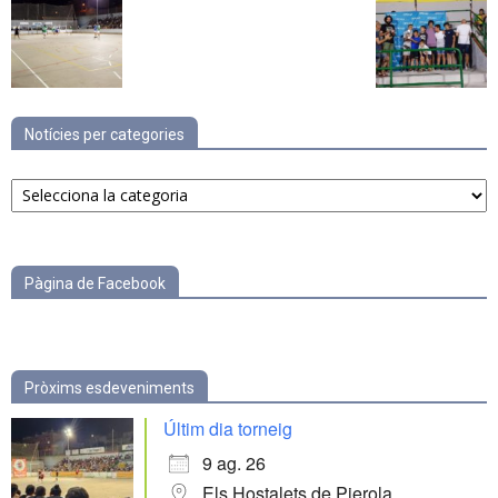
Notícies per categories
Notícies
per
categories
Pàgina de Facebook
Pròxims esdeveniments
Últim dia torneig
9 ag. 26
Els Hostalets de Pierola