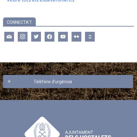
CONNECTA’T
mail
instagram
twitter
facebook
youtube
flickr
mobile
Telèfons d’urgència