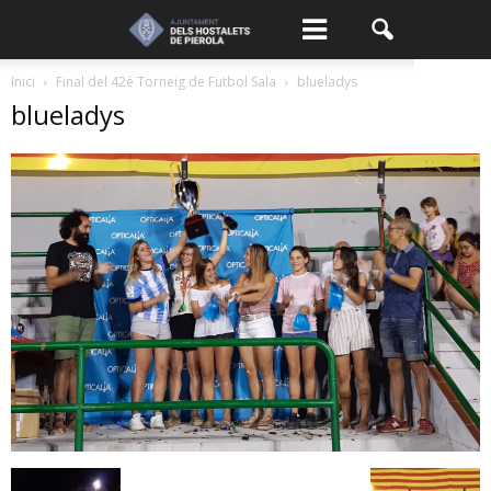
Inici
Final del 42è Torneig de Futbol Sala
blueladys
blueladys