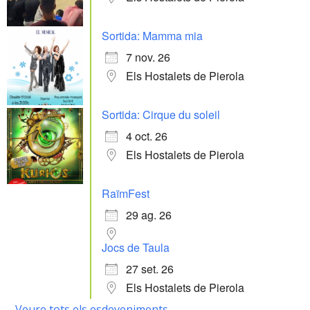
Sortida: Mamma mia
7 nov. 26
Els Hostalets de Pierola
Sortida: Cirque du soleil
4 oct. 26
Els Hostalets de Pierola
RaïmFest
29 ag. 26
Jocs de Taula
27 set. 26
Els Hostalets de Pierola
Veure tots els esdeveniments