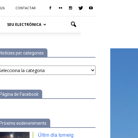
026
CONTACTAR
SEU ELECTRÒNICA
Notícies per categories
tícies
r
tegories
Pàgina de Facebook
Pròxims esdeveniments
Últim dia torneig