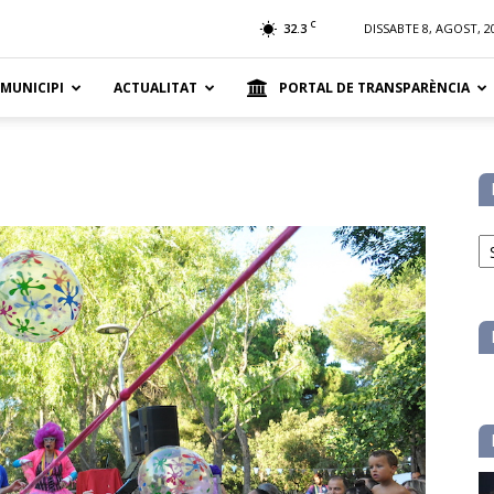
t
C
32.3
DISSABTE 8, AGOST, 2
 MUNICIPI
ACTUALITAT
PORTAL DE TRANSPARÈNCIA
No
pe
ca