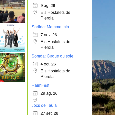
9 ag. 26
Els Hostalets de
Pierola
Sortida: Mamma mia
7 nov. 26
Els Hostalets de
Pierola
Sortida: Cirque du soleil
4 oct. 26
Els Hostalets de
Pierola
RaïmFest
29 ag. 26
Jocs de Taula
27 set. 26