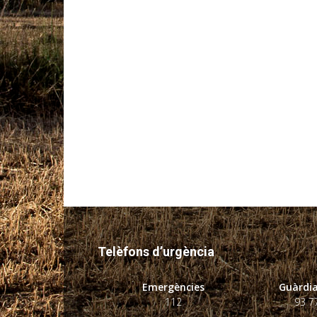
Telèfons d’urgència
Emergències
Guàrdia
112
93 7