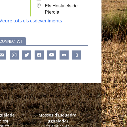
Els Hostalets de
Pierola
Veure tots els esdeveniments
CONNECTA’T
ail
instagram
twitter
facebook
youtube
flickr
mobile
Igualada
Mossos d'Esquadra
ies)
(Igualada)
55 77
93 804 23 62