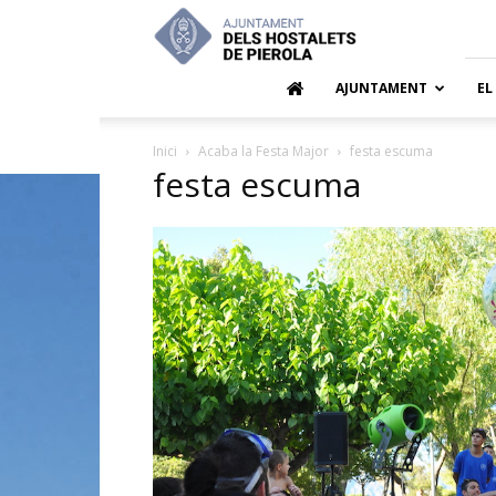
Ajuntamen
dels
Hostalets
de
AJUNTAMENT
EL
Pierola
Inici
Acaba la Festa Major
festa escuma
festa escuma