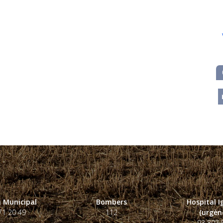
m
 Municipal
Bombers
Hospital 
71 20 49
112
(urgènc
93 807 