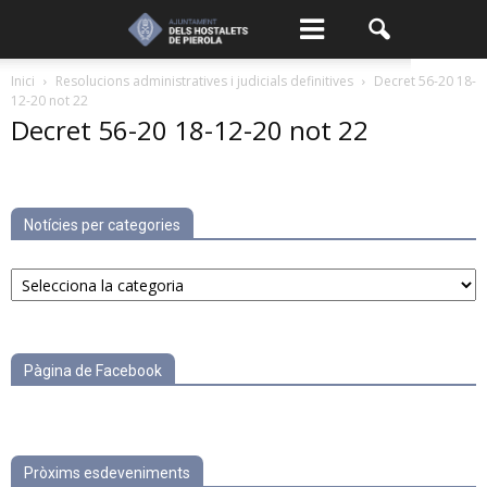
Inici
Resolucions administratives i judicials definitives
Decret 56-20 18-
12-20 not 22
Decret 56-20 18-12-20 not 22
Notícies per categories
Notícies
per
categories
Pàgina de Facebook
Pròxims esdeveniments