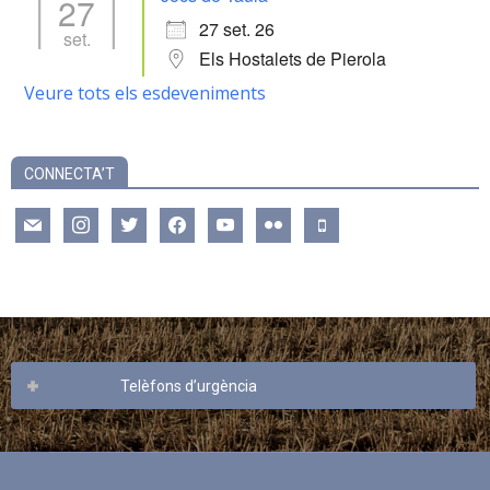
27
27 set. 26
set.
Els Hostalets de Pierola
Veure tots els esdeveniments
CONNECTA’T
mail
instagram
twitter
facebook
youtube
flickr
mobile
Telèfons d’urgència