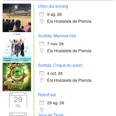
Últim dia torneig
9 ag. 26
Els Hostalets de Pierola
Sortida: Mamma mia
7 nov. 26
Els Hostalets de Pierola
Sortida: Cirque du soleil
4 oct. 26
Els Hostalets de Pierola
RaïmFest
29
29 ag. 26
ag.
Jocs de Taula