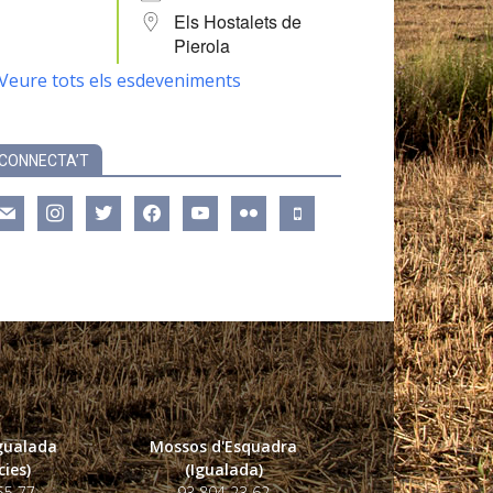
Els Hostalets de
Pierola
Veure tots els esdeveniments
CONNECTA’T
ail
instagram
twitter
facebook
youtube
flickr
mobile
Igualada
Mossos d'Esquadra
ies)
(Igualada)
55 77
93 804 23 62