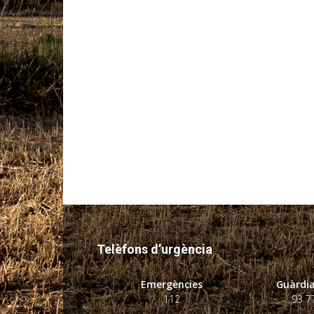
Telèfons d’urgència
Emergències
Guàrdia
112
93 7