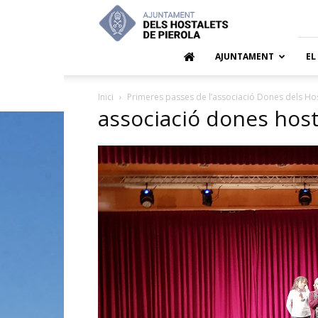
Ajuntamen
dels
Hostalets
de
AJUNTAMENT
EL
Pierola
Inici
Primeres passes de l’associació Dones dels Hos
associació dones host