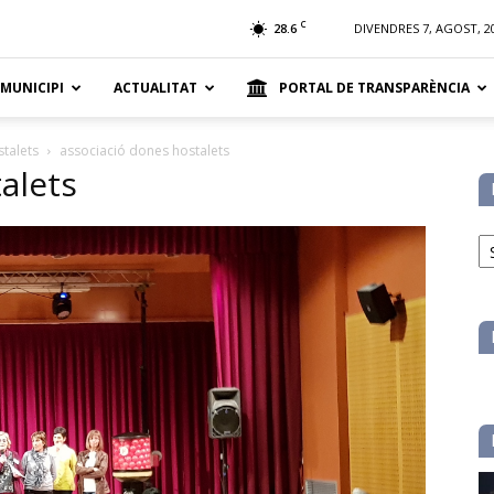
t
C
28.6
DIVENDRES 7, AGOST, 2
 MUNICIPI
ACTUALITAT
PORTAL DE TRANSPARÈNCIA
talets
associació dones hostalets
alets
No
pe
ca