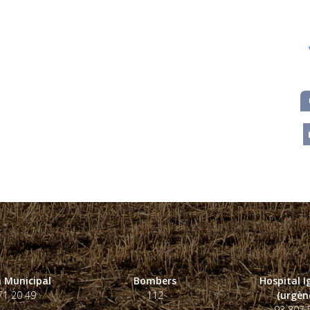
m
 Municipal
Bombers
Hospital 
71 20 49
112
(urgènc
93 807 