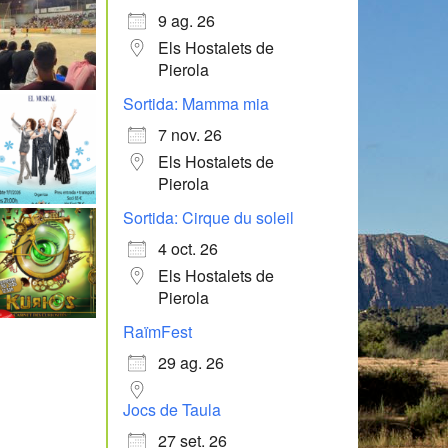
9 ag. 26
Els Hostalets de
Pierola
Sortida: Mamma mia
7 nov. 26
Els Hostalets de
Pierola
Sortida: Cirque du soleil
4 oct. 26
Els Hostalets de
Pierola
RaïmFest
29 ag. 26
Jocs de Taula
27 set. 26