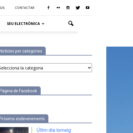
026
CONTACTAR
SEU ELECTRÒNICA
Notícies per categories
tícies
r
tegories
Pàgina de Facebook
Pròxims esdeveniments
Últim dia torneig