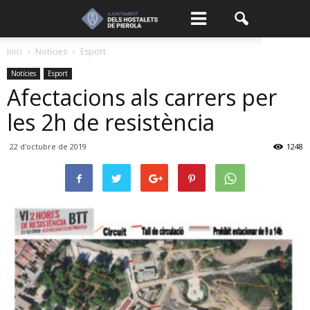
Inici
Notícies
Esport
Notícies
Esport
Afectacions als carrers per
les 2h de resistència
22 d'octubre de 2019
1248