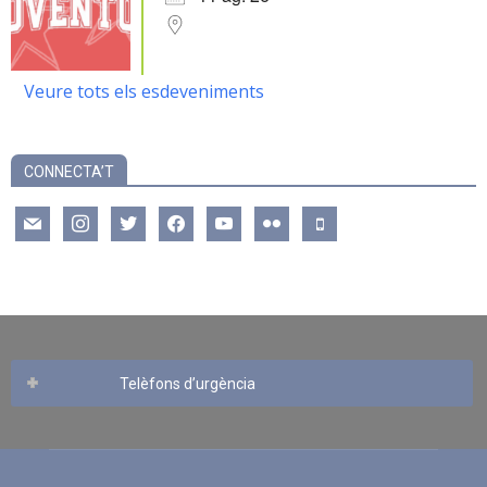
Veure tots els esdeveniments
CONNECTA’T
mail
instagram
twitter
facebook
youtube
flickr
mobile
Telèfons d’urgència