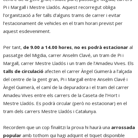
Pi i Margall i Mestre Lladós. Aquest recorregut obliga
l’organització a fer talls d’alguns trams de carrer i evitar
l’estacionament de vehicles en el tram horari previst per
aquest esdeveniment.
Per tant,
de 9.00 a 14.00 hores
,
no es podrà estacionar
al
passatge del Migdia, carrer Anselm Clavé, un tram de Pi i
Margall, carrer Mestre Lladós i un tram de l’Amadeu Vives. Els
talls de circulació
afecten el carrer Àngel Guimerà a l’alçada
del centre de la gent gran, Pi i Margall entre Anselm Clavé i
Àngel Guimerà, el camí de la depuradora i el tram del carrer
Amadeu Vives entre els carrers de la Caseta de l’Hort i
Mestre Lladós. Es podrà circular (però no estacionar) en el
tram dels carrers Mestre Lladós i Catalunya.
Recordem que un cop finalitzi la prova hi haurà una
arrossada
popular
amb tothom qui hagi adquirit el tiquet disponible