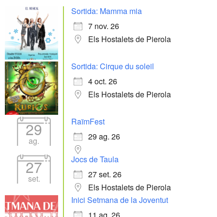
Sortida: Mamma mia
7 nov. 26
Els Hostalets de Pierola
Sortida: Cirque du soleil
4 oct. 26
Els Hostalets de Pierola
RaïmFest
29
29 ag. 26
ag.
Jocs de Taula
27
27 set. 26
set.
Els Hostalets de Pierola
Inici Setmana de la Joventut
11 ag. 26