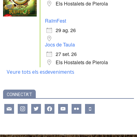
Els Hostalets de Pierola
RaïmFest
29 ag. 26
Jocs de Taula
27 set. 26
Els Hostalets de Pierola
Veure tots els esdeveniments
CONNECTA’T
mail
instagram
twitter
facebook
youtube
flickr
mobile