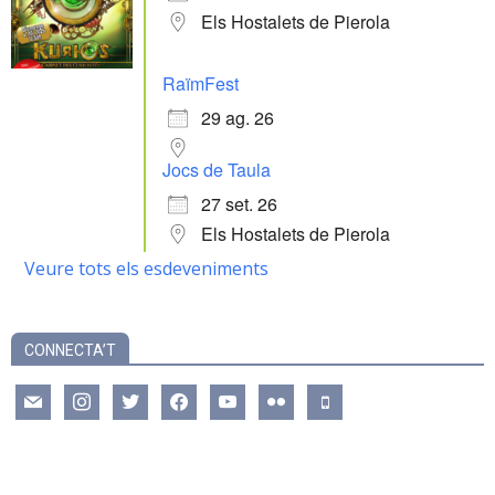
Els Hostalets de Pierola
RaïmFest
29 ag. 26
Jocs de Taula
27 set. 26
Els Hostalets de Pierola
Veure tots els esdeveniments
CONNECTA’T
mail
instagram
twitter
facebook
youtube
flickr
mobile