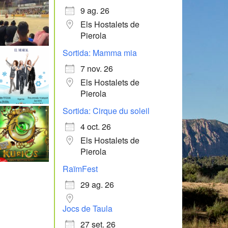
9 ag. 26
Els Hostalets de
Pierola
Sortida: Mamma mia
7 nov. 26
Els Hostalets de
Pierola
Sortida: Cirque du soleil
4 oct. 26
Els Hostalets de
Pierola
RaïmFest
29 ag. 26
Jocs de Taula
27 set. 26