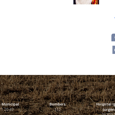
m
 Municipal
Bombers
Hospital 
71 20 49
112
(urgènc
93 807 