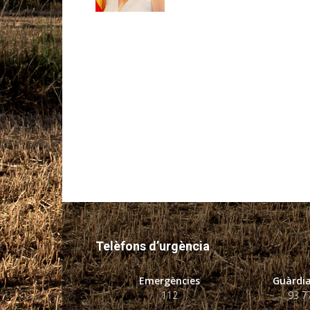
Telèfons d’urgència
Emergències
Guàrdia
112
93 7