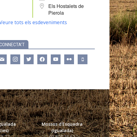
Els Hostalets de
Pierola
Veure tots els esdeveniments
CONNECTA’T
ail
instagram
twitter
facebook
youtube
flickr
mobile
Igualada
Mossos d'Esquadra
ies)
(Igualada)
55 77
93 804 23 62