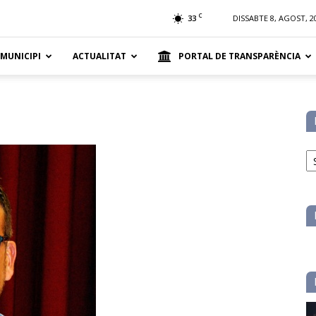
t
C
33
DISSABTE 8, AGOST, 2
 MUNICIPI
ACTUALITAT
PORTAL DE TRANSPARÈNCIA
No
pe
ca