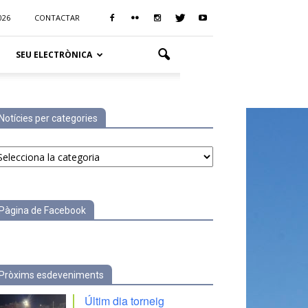
026
CONTACTAR
SEU ELECTRÒNICA
Notícies per categories
tícies
r
tegories
Pàgina de Facebook
Pròxims esdeveniments
Últim dia torneig