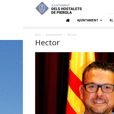
Ajuntamen
dels
Hostalets
de
AJUNTAMENT
EL
Pierola
Inici
Ajuntament
Hector
Hector