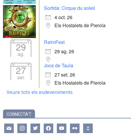
Sortida: Cirque du soleil
4 oct. 26
Els Hostalets de Pierola
RaïmFest
29
29 ag. 26
ag.
Jocs de Taula
27
27 set. 26
set.
Els Hostalets de Pierola
Veure tots els esdeveniments
CONNECTA’T
mail
instagram
twitter
facebook
youtube
flickr
mobile