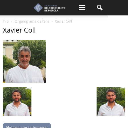
Inici
Organigrama de l’ens
Xavier Coll
Xavier Coll
Notícies per categories