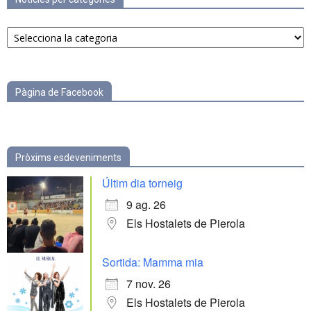
Notícies
per
categories
Pàgina de Facebook
Pròxims esdeveniments
Últim dia torneig
9 ag. 26
Els Hostalets de Pierola
Sortida: Mamma mia
7 nov. 26
Els Hostalets de Pierola