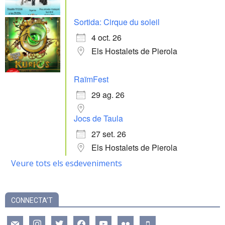
Sortida: Cirque du soleil
4 oct. 26
Els Hostalets de Pierola
RaïmFest
29 ag. 26
Jocs de Taula
27 set. 26
Els Hostalets de Pierola
Veure tots els esdeveniments
CONNECTA’T
mail
instagram
twitter
facebook
youtube
flickr
mobile