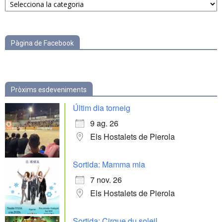
per
categories
Pàgina de Facebook
Pròxims esdeveniments
Últim dia torneig
9 ag. 26
Els Hostalets de Pierola
Sortida: Mamma mia
7 nov. 26
Els Hostalets de Pierola
Sortida: Cirque du soleil