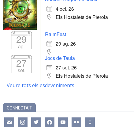
4 oct. 26
Els Hostalets de Pierola
RaïmFest
29
29 ag. 26
ag.
Jocs de Taula
27
27 set. 26
set.
Els Hostalets de Pierola
Veure tots els esdeveniments
CONNECTA’T
mail
instagram
twitter
facebook
youtube
flickr
mobile