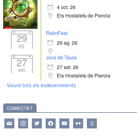
4 oct. 26
Els Hostalets de Pierola
RaïmFest
29
29 ag. 26
ag.
Jocs de Taula
27
27 set. 26
set.
Els Hostalets de Pierola
Veure tots els esdeveniments
CONNECTA’T
mail
instagram
twitter
facebook
youtube
flickr
mobile