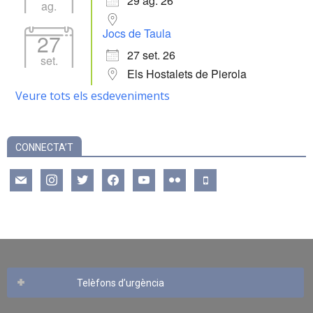
29 ag. 26
ag.
Jocs de Taula
27
27 set. 26
set.
Els Hostalets de Pierola
Veure tots els esdeveniments
CONNECTA’T
mail
instagram
twitter
facebook
youtube
flickr
mobile
Telèfons d’urgència