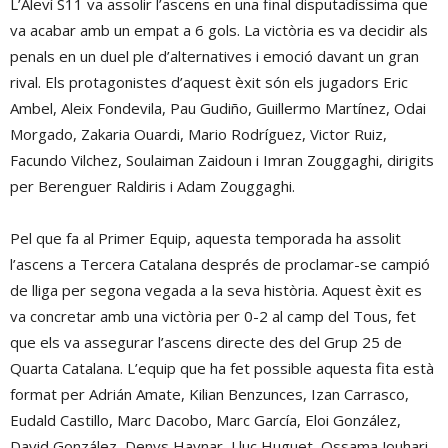
L’Aleví S11 va assolir l’ascens en una final disputadíssima que
va acabar amb un empat a 6 gols. La victòria es va decidir als
penals en un duel ple d’alternatives i emoció davant un gran
rival. Els protagonistes d’aquest èxit són els jugadors Eric
Ambel, Aleix Fondevila, Pau Gudiño, Guillermo Martínez, Odai
Morgado, Zakaria Ouardi, Mario Rodríguez, Victor Ruiz,
Facundo Vilchez, Soulaiman Zaidoun i Imran Zouggaghi, dirigits
per Berenguer Raldiris i Adam Zouggaghi.
Pel que fa al Primer Equip, aquesta temporada
ha assolit
l’ascens a Tercera Catalana després de proclamar-se campió
de lliga per segona vegada a la seva història.
Aquest èxit es
va concretar amb una victòria per 0-2 al camp del Tous, fet
que els va assegurar l’ascens directe des del Grup 25 de
Quarta Catalana.
L’equip que ha fet possible aquesta fita està
format per Adrián Amate, Kilian Benzunces, Izan Carrasco,
Eudald Castillo, Marc Dacobo, Marc García, Eloi González,
David González, Denys Haynar, Lluc Huguet, Ossama Jouhari,