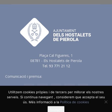
Plaça Cal Figueres, 1
08781 - Els Hostalets de Pierola
Tel. 93 771 21 12
Comunicació i premsa:
comunicacio@elshostaletsdepierola.cat
Utilitzem cookies pròpies i de tercers per millorar els nostres
serveis. Si continua navegant , considerem que accepta el seu
Avis Legal
Política de Privacitat
Política de Cookies
ús. Més informació a la
Política de cookies
Política en vers a les Xarxes Socials
Accepto