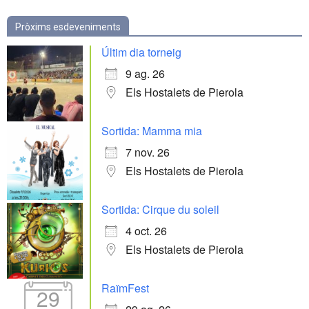
Pròxims esdeveniments
Últim dia torneig
9 ag. 26
Els Hostalets de Pierola
Sortida: Mamma mia
7 nov. 26
Els Hostalets de Pierola
Sortida: Cirque du soleil
4 oct. 26
Els Hostalets de Pierola
RaïmFest
29