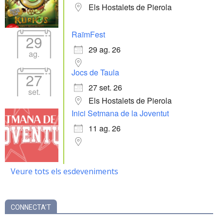
Els Hostalets de Pierola
RaïmFest
29
29 ag. 26
ag.
Jocs de Taula
27
27 set. 26
set.
Els Hostalets de Pierola
Inici Setmana de la Joventut
11 ag. 26
Veure tots els esdeveniments
CONNECTA’T