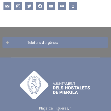
mail
instagram
twitter
facebook
youtube
flickr
mobile
Telèfons d’urgència
Plaça Cal Figueres, 1