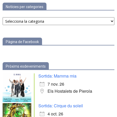
Notícies per categories
Notícies
per
categories
Pàgina de Facebook
Pròxims esdeveniments
Sortida: Mamma mia
7 nov. 26
Els Hostalets de Pierola
Sortida: Cirque du soleil
4 oct. 26