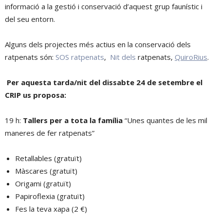
informació a la gestió i conservació d’aquest grup faunístic i
del seu entorn.
Alguns dels projectes més actius en la conservació dels
ratpenats són:
SOS ratpenats
,
Nit dels
ratpenats,
QuiroRius
.
Per aquesta tarda/nit del dissabte 24 de setembre el
CRIP us proposa:
19 h:
Tallers per a tota la família
“Unes quantes de les mil
maneres de fer ratpenats”
Retallables (gratuït)
Màscares (gratuït)
Origami (gratuït)
Papiroflexia (gratuït)
Fes la teva xapa (2 €)