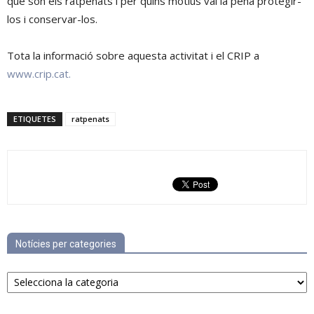
què són els ratpenats i per quins motius val la pena protegir-
los i conservar-los.
Tota la informació sobre aquesta activitat i el CRIP a
www.crip.cat.
ETIQUETES
ratpenats
Notícies per categories
Notícies
per
categories