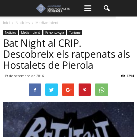
Inici
Notícies
Mediambient
Notícies
Mediambient
Paleontologia
Turisme
Bat Night al CRIP.
Descobreix els ratpenats als
Hostalets de Pierola
19 de setembre de 2016
1394