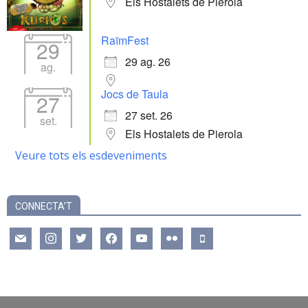
Els Hostalets de Pierola
RaïmFest
29
29 ag. 26
ag.
Jocs de Taula
27
27 set. 26
set.
Els Hostalets de Pierola
Veure tots els esdeveniments
CONNECTA’T
mail
instagram
twitter
facebook
youtube
flickr
mobile