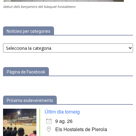
debut dels benjamins del bàsquet hostaletenc
Notícies per categories
Notícies
per
categories
Pàgina de Facebook
Pròxims esdeveniments
Últim dia torneig
9 ag. 26
Els Hostalets de Pierola