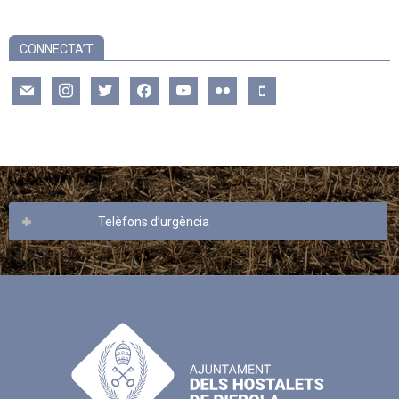
CONNECTA’T
mail
instagram
twitter
facebook
youtube
flickr
mobile
Telèfons d’urgència