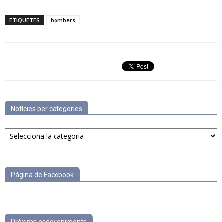
ETIQUETES
bombers
Notícies per categories
Notícies
per
categories
Pàgina de Facebook
Pròxims esdeveniments