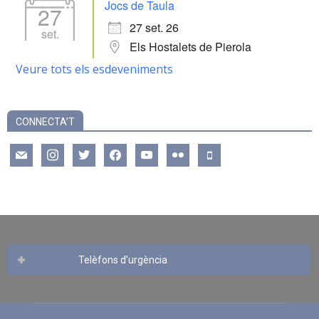
Jocs de Taula
27
27 set. 26
set.
Els Hostalets de Pierola
Veure tots els esdeveniments
CONNECTA’T
mail
instagram
twitter
facebook
youtube
flickr
mobile
Telèfons d’urgència