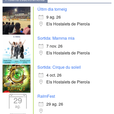
Últim dia torneig
9 ag. 26
Els Hostalets de Pierola
Sortida: Mamma mia
7 nov. 26
Els Hostalets de Pierola
Sortida: Cirque du soleil
4 oct. 26
Els Hostalets de Pierola
RaïmFest
29
29 ag. 26
ag.