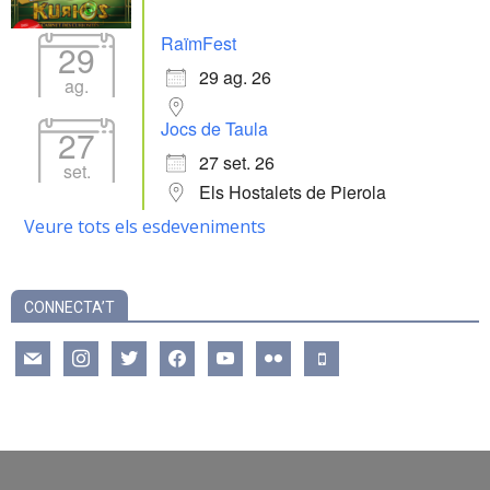
RaïmFest
29
29 ag. 26
ag.
Jocs de Taula
27
27 set. 26
set.
Els Hostalets de Pierola
Veure tots els esdeveniments
CONNECTA’T
mail
instagram
twitter
facebook
youtube
flickr
mobile