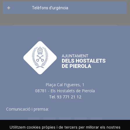
Telèfons d’urgència
Plaça Cal Figueres, 1
08781 - Els Hostalets de Pierola
Tel. 93 771 21 12
Comunicació i premsa:
comunicacio@elshostaletsdepierola.cat
Utilitzem cookies pròpies i de tercers per millorar els nostres