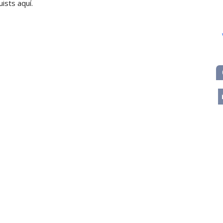
sts aquí.
m