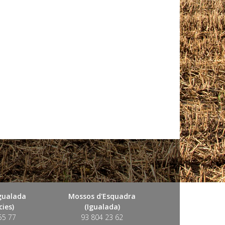
Igualada
Mossos d'Esquadra
ies)
(Igualada)
55 77
93 804 23 62