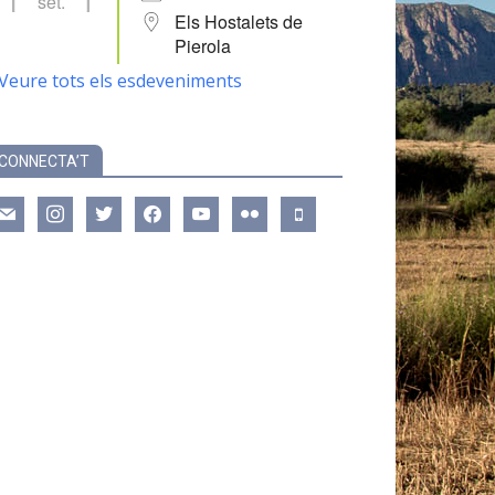
set.
Els Hostalets de
Pierola
Veure tots els esdeveniments
CONNECTA’T
ail
instagram
twitter
facebook
youtube
flickr
mobile