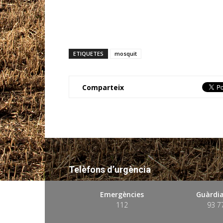
ETIQUETES
mosquit
Comparteix
Telèfons d’urgència
Emergències
Guàrdia
112
93 7