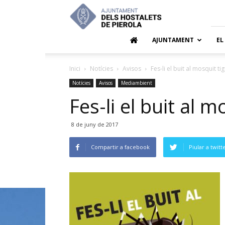
Ajuntamen
dels
Hostalets
de
AJUNTAMENT
EL
Pierola
Inici
Notícies
Avisos
Fes-li el buit al mosquit tig
Notícies
Avisos
Mediambient
Fes-li el buit al m
8 de juny de 2017
Compartir a facebook
Piular a twitt