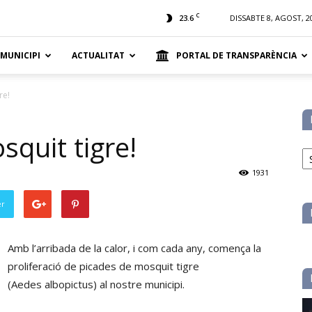
t
C
23.6
DISSABTE 8, AGOST, 2
 MUNICIPI
ACTUALITAT
PORTAL DE TRANSPARÈNCIA
re!
osquit tigre!
No
pe
1931
ca
er
Amb l’arribada de la calor, i com cada any, comença la
proliferació de picades de mosquit tigre
(Aedes albopictus) al nostre municipi.