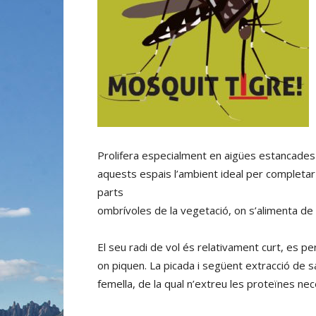
Prolifera especialment en aigües estancades o
aquests espais l’ambient ideal per completar 
parts
ombrívoles de la vegetació, on s’alimenta de 
El seu radi de vol és relativament curt, es p
on piquen. La picada i següent extracció de sa
femella, de la qual n’extreu les proteïnes nec