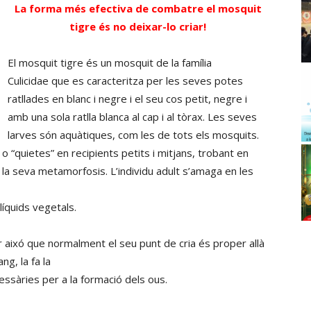
La forma més efectiva de combatre el mosquit
tigre és no deixar-lo criar!
El mosquit tigre és un mosquit de la família
Culicidae que es caracteritza per les seves potes
ratllades en blanc i negre i el seu cos petit, negre i
amb una sola ratlla blanca al cap i al tòrax. Les seves
larves són aquàtiques, com les de tots els mosquits.
 “quietes” en recipients petits i mitjans, trobant en
la seva metamorfosis. L’individu adult s’amaga en les
líquids vegetals.
er aixó que normalment el seu punt de cria és proper allà
ng, la fa la
essàries per a la formació dels ous.