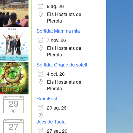
9 ag. 26
Els Hostalets de
Pierola
Sortida: Mamma mia
7 nov. 26
Els Hostalets de
Pierola
Sortida: Cirque du soleil
4 oct. 26
Els Hostalets de
Pierola
RaïmFest
29
29 ag. 26
ag.
Jocs de Taula
27
27 set. 26