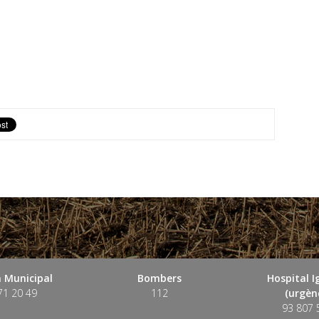
 Municipal
Bombers
Hospital 
71 20 49
112
(urgènc
93 807 