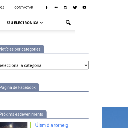
026
CONTACTAR
SEU ELECTRÒNICA
Notícies per categories
tícies
r
tegories
Pàgina de Facebook
Pròxims esdeveniments
Últim dia torneig