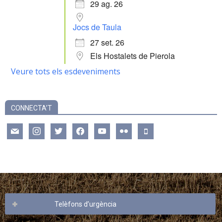
29 ag. 26
Jocs de Taula
27 set. 26
Els Hostalets de Pierola
Veure tots els esdeveniments
CONNECTA’T
mail
instagram
twitter
facebook
youtube
flickr
mobile
Telèfons d’urgència