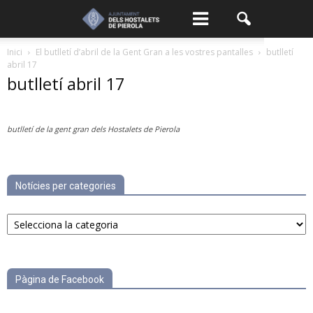
Inici
El butlletí d’abril de la Gent Gran a les vostres pantalles
butlletí
abril 17
butlletí abril 17
butlletí de la gent gran dels Hostalets de Pierola
Notícies per categories
Notícies
per
categories
Pàgina de Facebook