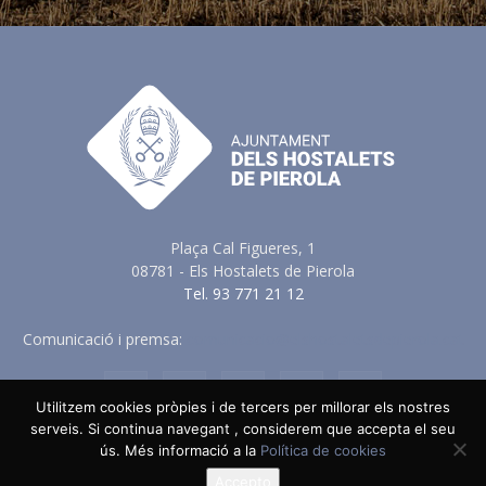
Plaça Cal Figueres, 1
08781 - Els Hostalets de Pierola
Tel. 93 771 21 12
Comunicació i premsa:
comunicacio@elshostaletsdepierola.cat
Utilitzem cookies pròpies i de tercers per millorar els nostres
serveis. Si continua navegant , considerem que accepta el seu
ús. Més informació a la
Política de cookies
Avis Legal
Política de Privacitat
Política de Cookies
Política en vers a les Xarxes Socials
Accepto