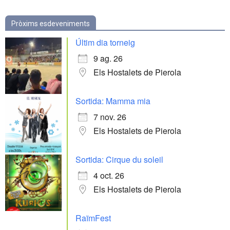
Pròxims esdeveniments
Últim dia torneig
9 ag. 26
Els Hostalets de Pierola
Sortida: Mamma mia
7 nov. 26
Els Hostalets de Pierola
Sortida: Cirque du soleil
4 oct. 26
Els Hostalets de Pierola
RaïmFest