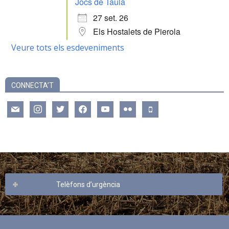
Jocs de Taula
27 set. 26
Els Hostalets de Pierola
Veure tots els esdeveniments
CONNECTA’T
mail
instagram
twitter
facebook
youtube
flickr
mobile
Telèfons d’urgència