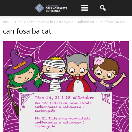
Inici
Can Fosalba celebra la Castanyada i Halloween
can fosalba cat
can fosalba cat