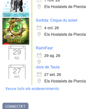
Els Hostalets de Pierola
Sortida: Cirque du soleil
4 oct. 26
Els Hostalets de Pierola
RaïmFest
29
29 ag. 26
ag.
Jocs de Taula
27
27 set. 26
set.
Els Hostalets de Pierola
Veure tots els esdeveniments
CONNECTA’T