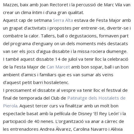
Mazzei, baix amb Joan Rectoret i la percussió de Marc Vila van
crear un clima íntim i d’una gran qualitat.
Aquest cap de setmana
Serra Alta
estava de Festa Major amb
un grapat d’activitats i propostes per entrenir-se, divertir-se i
combatre la calor. Tallers, ball o degustacions, formaven part
del programa d’enguany on un dels moments més destacats
van ser els jocs d’aigua dissabte i la missa rociera diumenge.
I també aquest dissabte 14 de juliol va tenir lloc la celebració
de la Festa Major de
Can Marcet
amb bon sopar, ball i un bon
ambient d’amics i familiars que es van sumar als veïns
d’aquest petit barri hostaletenc.
I precisament el dissabte al vespre va tenir lloc el festival de
final de temporada del Club de
Patinatge dels Hostalets de
Pierola
. Aquest tercer curs va finalitzar amb un molt bon
espectacle basat amb la pel·lícula de Disney ‘El Rey León’ i la
participació de 40 nenes. L’organització va anar a càrrec de
les entrenadores Andrea Álvarez, Carolina Navarro i Alèxia