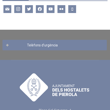
mail
instagram
twitter
facebook
youtube
flickr
mobile
Telèfons d’urgència