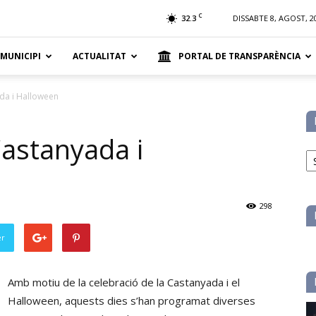
t
C
32.3
DISSABTE 8, AGOST, 2
 MUNICIPI
ACTUALITAT
PORTAL DE TRANSPARÈNCIA
da i Halloween
Castanyada i
No
pe
ca
298
er
Amb motiu de la celebració de la Castanyada i el
Halloween, aquests dies s’han programat diverses