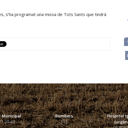
es, s’ha programat una missa de Tots Sants que tindrà
m
 Municipal
Bombers
Hospital 
71 20 49
112
(urgènc
93 807 