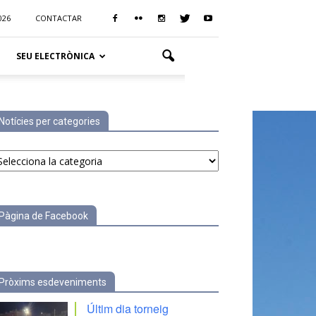
026
CONTACTAR
SEU ELECTRÒNICA
Notícies per categories
tícies
r
tegories
Pàgina de Facebook
Pròxims esdeveniments
Últim dia torneig