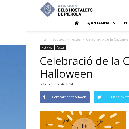
Ajuntamen
dels
Hostalets
de
AJUNTAMENT
EL
Pierola
Inici
Notícies
Festes
Celebració de la Castanya
Notícies
Festes
Celebració de la 
Halloween
29 d'octubre de 2024
Compartir a facebook
Piular a twitt