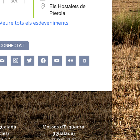
set.
Els Hostalets de
Pierola
Veure tots els esdeveniments
CONNECTA’T
ail
instagram
twitter
facebook
youtube
flickr
mobile
Igualada
Mossos d'Esquadra
ies)
(Igualada)
55 77
93 804 23 62