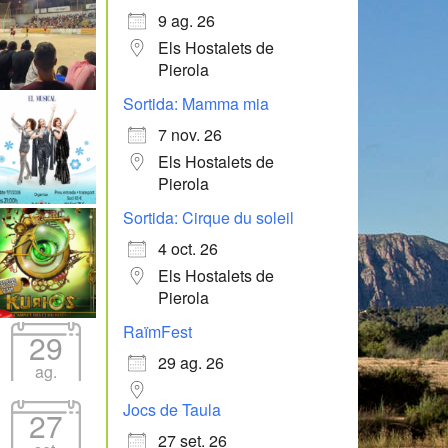
9 ag. 26
Els Hostalets de
Pierola
Sortida: Mamma mia
7 nov. 26
Els Hostalets de
Pierola
Sortida: Cirque du soleil
4 oct. 26
Els Hostalets de
Pierola
RaïmFest
29
29 ag. 26
ag.
Jocs de Taula
27
27 set. 26