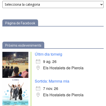
Notícies
per
categories
Pàgina de Facebook
Pròxims esdeveniments
Últim dia torneig
9 ag. 26
Els Hostalets de Pierola
Sortida: Mamma mia
7 nov. 26
Els Hostalets de Pierola