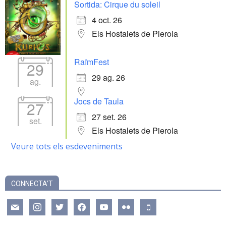
Sortida: Cirque du soleil
4 oct. 26
Els Hostalets de Pierola
RaïmFest
29
29 ag. 26
ag.
Jocs de Taula
27
27 set. 26
set.
Els Hostalets de Pierola
Veure tots els esdeveniments
CONNECTA’T
mail
instagram
twitter
facebook
youtube
flickr
mobile