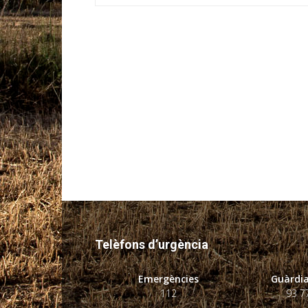
Telèfons d’urgència
Emergències
Guàrdia
112
93 7