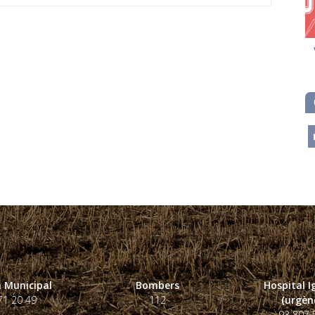
m
 Municipal
Bombers
Hospital 
71 20 49
112
(urgènc
93 807 