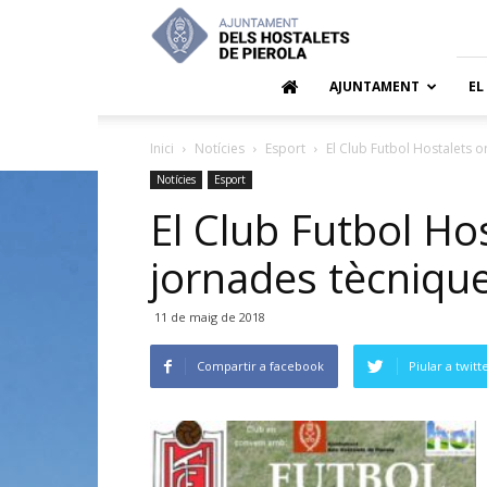
Ajuntamen
dels
Hostalets
de
AJUNTAMENT
EL
Pierola
Inici
Notícies
Esport
El Club Futbol Hostalets o
Notícies
Esport
El Club Futbol Ho
jornades tècnique
11 de maig de 2018
Compartir a facebook
Piular a twitt