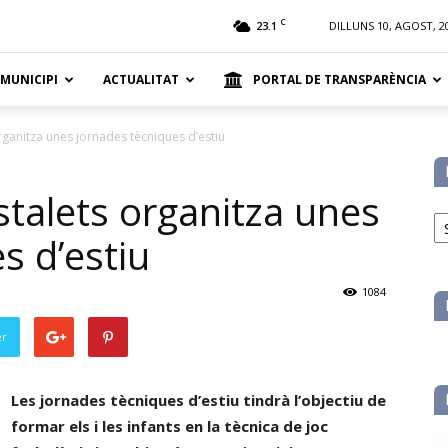
t
C
23.1
DILLUNS 10, AGOST, 2
 MUNICIPI
ACTUALITAT
PORTAL DE TRANSPARÈNCIA
rganitza unes jornades tècniques d’estiu
stalets organitza unes
No
pe
s d’estiu
ca
1084
er
Les jornades tècniques d’estiu tindrà l’objectiu de
formar els i les infants en la tècnica de joc