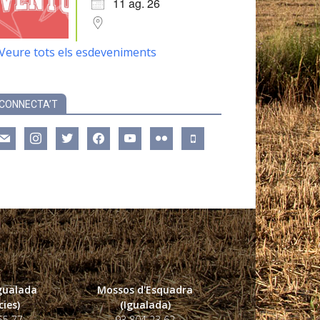
11 ag. 26
Veure tots els esdeveniments
CONNECTA’T
ail
instagram
twitter
facebook
youtube
flickr
mobile
Igualada
Mossos d'Esquadra
ies)
(Igualada)
55 77
93 804 23 62