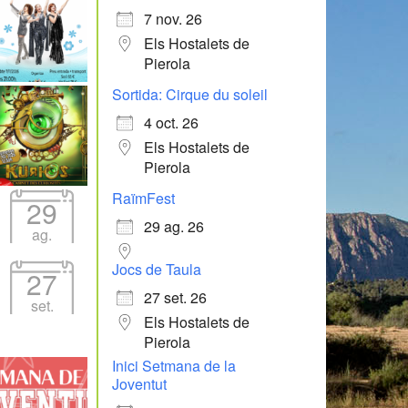
7 nov. 26
Els Hostalets de
Pierola
Sortida: Cirque du soleil
4 oct. 26
Els Hostalets de
Pierola
RaïmFest
29
29 ag. 26
ag.
Jocs de Taula
27
27 set. 26
set.
Els Hostalets de
Pierola
Inici Setmana de la
Joventut