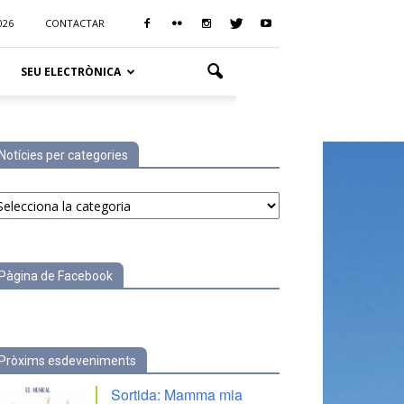
026
CONTACTAR
SEU ELECTRÒNICA
Notícies per categories
tícies
r
tegories
Pàgina de Facebook
Pròxims esdeveniments
Sortida: Mamma mia