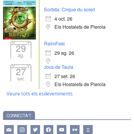
Sortida: Cirque du soleil
4 oct. 26
Els Hostalets de Pierola
RaïmFest
29
29 ag. 26
ag.
Jocs de Taula
27
27 set. 26
set.
Els Hostalets de Pierola
Veure tots els esdeveniments
CONNECTA’T
mail
instagram
twitter
facebook
youtube
flickr
mobile