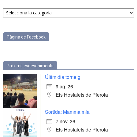
Notícies
per
categories
Pàgina de Facebook
Pròxims esdeveniments
Últim dia torneig
9 ag. 26
Els Hostalets de Pierola
Sortida: Mamma mia
7 nov. 26
Els Hostalets de Pierola