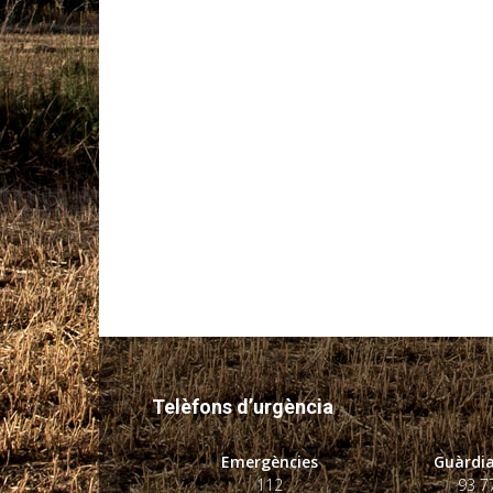
Telèfons d’urgència
Emergències
Guàrdia
112
93 7