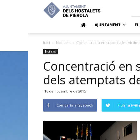
Ajuntamen
dels
Hostalets
de
AJUNTAMENT
EL
Pierola
Inici
Notícies
Concentració en suport a les víctim
Notícies
Concentració en s
dels atemptats de
16 de novembre de 2015
Compartir a facebook
Piular a twitt