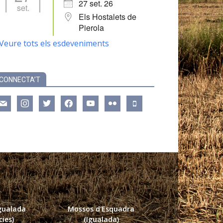
27 set. 26
set.
Els Hostalets de
Pierola
Veure tots els esdeveniments
CONNECTA’T
ail
instagram
twitter
facebook
youtube
flickr
mobile
Igualada
Mossos d'Esquadra
ies)
(Igualada)