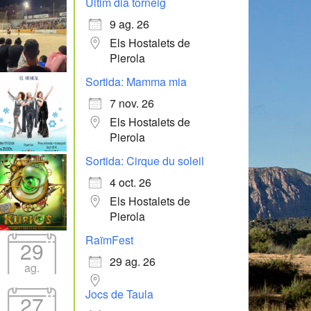
Últim dia torneig
9 ag. 26
Els Hostalets de
Pierola
Sortida: Mamma mia
7 nov. 26
Els Hostalets de
Pierola
Sortida: Cirque du soleil
4 oct. 26
Els Hostalets de
Pierola
RaïmFest
29
29 ag. 26
ag.
Jocs de Taula
27