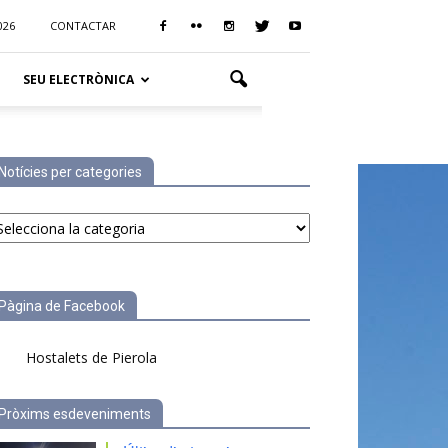
026
CONTACTAR
SEU ELECTRÒNICA
Notícies per categories
tícies
r
tegories
Pàgina de Facebook
Hostalets de Pierola
Pròxims esdeveniments