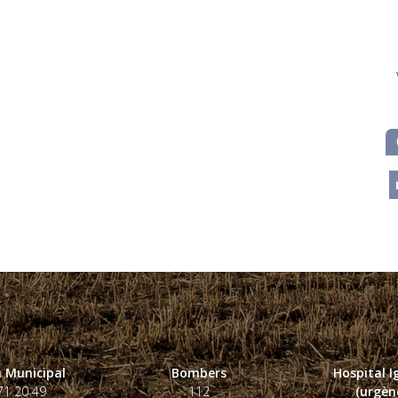
m
 Municipal
Bombers
Hospital 
71 20 49
112
(urgènc