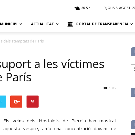
t
C
30.5
DIJOUS 6, AGOST, 2
 MUNICIPI
ACTUALITAT
PORTAL DE TRANSPARÈNCIA
es dels atemptats de París
uport a les víctimes
No
pe
 París
ca
1312
er
Els veïns dels Hostalets de Pierola han mostrat
aquesta vespre, amb una concentració davant de