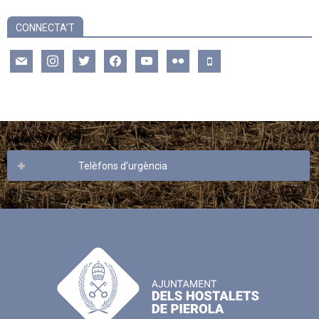
CONNECTA’T
mail
instagram
twitter
facebook
youtube
flickr
mobile
Telèfons d’urgència