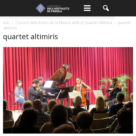
Inici
Concert dels Amics de la Música amb el Quartet Altimira
quartet
altimiris
quartet altimiris