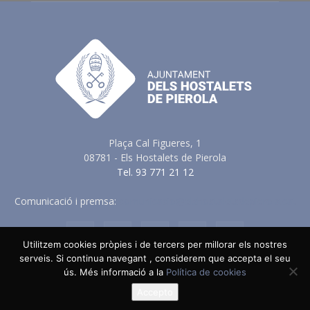
Plaça Cal Figueres, 1
08781 - Els Hostalets de Pierola
Tel. 93 771 21 12
Comunicació i premsa:
comunicacio@elshostaletsdepierola.cat
Utilitzem cookies pròpies i de tercers per millorar els nostres
serveis. Si continua navegant , considerem que accepta el seu
ús. Més informació a la
Política de cookies
Avis Legal
Política de Privacitat
Política de Cookies
Política en vers a les Xarxes Socials
Accepto