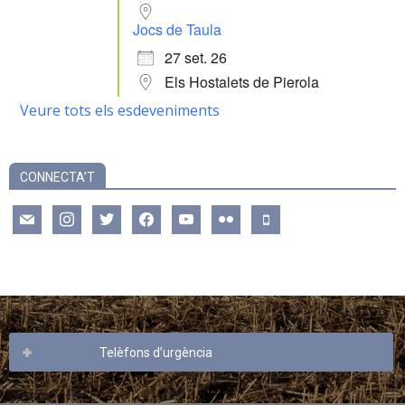
Jocs de Taula
27 set. 26
Els Hostalets de Pierola
Veure tots els esdeveniments
CONNECTA’T
mail
instagram
twitter
facebook
youtube
flickr
mobile
Telèfons d’urgència