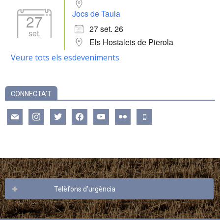
Jocs de Taula
27
27 set. 26
set.
Els Hostalets de Pierola
Veure tots els esdeveniments
CONNECTA’T
mail
instagram
twitter
facebook
youtube
flickr
mobile
Telèfons d’urgència