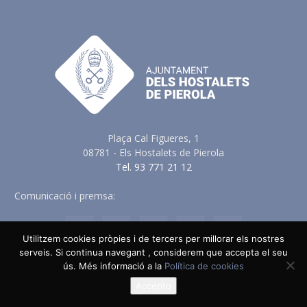
Plaça Cal Figueres, 1
08781 - Els Hostalets de Pierola
Tel. 93 771 21 12
Comunicació i premsa:
comunicacio@elshostaletsdepierola.cat
Utilitzem cookies pròpies i de tercers per millorar els nostres
serveis. Si continua navegant , considerem que accepta el seu
ús. Més informació a la
Política de cookies
Avis Legal
Política de Privacitat
Política de Cookies
Política en vers a les Xarxes Socials
Accepto