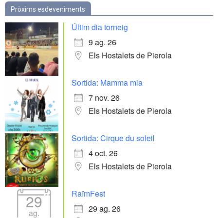
Pròxims esdeveniments
Últim dia torneig
9 ag. 26
Els Hostalets de Pierola
Sortida: Mamma mia
7 nov. 26
Els Hostalets de Pierola
Sortida: Cirque du soleil
4 oct. 26
Els Hostalets de Pierola
RaïmFest
29
29 ag. 26
ag.