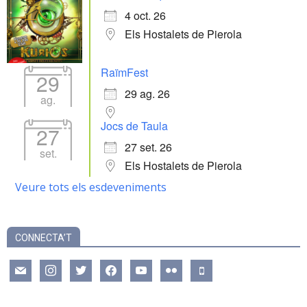
4 oct. 26
Els Hostalets de Pierola
RaïmFest
29
29 ag. 26
ag.
Jocs de Taula
27
27 set. 26
set.
Els Hostalets de Pierola
Veure tots els esdeveniments
CONNECTA’T
mail
instagram
twitter
facebook
youtube
flickr
mobile