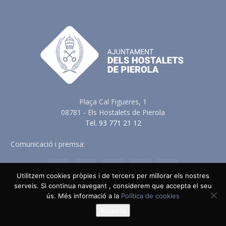
Plaça Cal Figueres, 1
08781 - Els Hostalets de Pierola
Tel. 93 771 21 12
Comunicació i premsa:
comunicacio@elshostaletsdepierola.cat
Utilitzem cookies pròpies i de tercers per millorar els nostres
serveis. Si continua navegant , considerem que accepta el seu
ús. Més informació a la
Política de cookies
Avis Legal
Política de Privacitat
Política de Cookies
Política en vers a les Xarxes Socials
Accepto