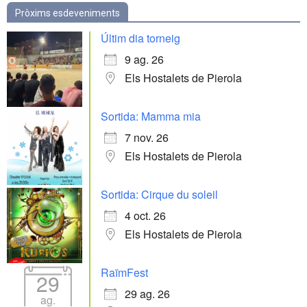
Pròxims esdeveniments
Últim dia torneig
9 ag. 26
Els Hostalets de Pierola
Sortida: Mamma mia
7 nov. 26
Els Hostalets de Pierola
Sortida: Cirque du soleil
4 oct. 26
Els Hostalets de Pierola
RaïmFest
29
29 ag. 26
ag.