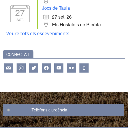
Jocs de Taula
27
27 set. 26
set.
Els Hostalets de Pierola
Veure tots els esdeveniments
CONNECTA’T
mail
instagram
twitter
facebook
youtube
flickr
mobile
Telèfons d’urgència