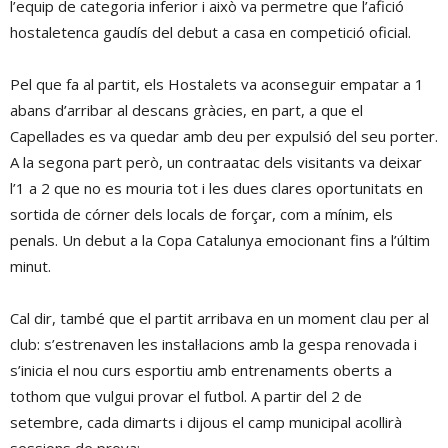
l’equip de categoria inferior i això va permetre que l’afició
hostaletenca gaudís del debut a casa en competició oficial.
Pel que fa al partit, els Hostalets va aconseguir empatar a 1
abans d’arribar al descans gràcies, en part, a que el
Capellades es va quedar amb deu per expulsió del seu porter.
A la segona part però, un contraatac dels visitants va deixar
l’1 a 2 que no es mouria tot i les dues clares oportunitats en
sortida de córner dels locals de forçar, com a mínim, els
penals. Un debut a la Copa Catalunya emocionant fins a l’últim
minut.
Cal dir, també que el partit arribava en un moment clau per al
club: s’estrenaven les instal·lacions amb la gespa renovada i
s’inicia el nou curs esportiu amb entrenaments oberts a
tothom que vulgui provar el futbol. A partir del 2 de
setembre, cada dimarts i dijous el camp municipal acollirà
sessions de prova: