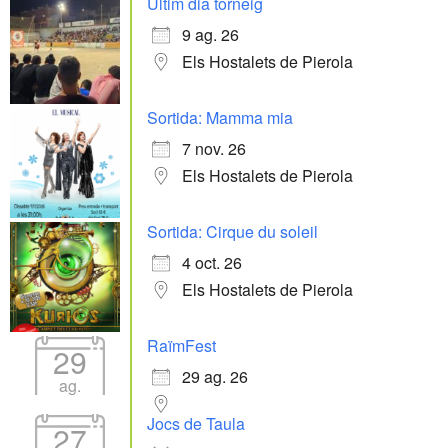
Últim dia torneig
9 ag. 26
Els Hostalets de Pierola
Sortida: Mamma mia
7 nov. 26
Els Hostalets de Pierola
Sortida: Cirque du soleil
4 oct. 26
Els Hostalets de Pierola
RaïmFest
29
29 ag. 26
ag.
Jocs de Taula
27