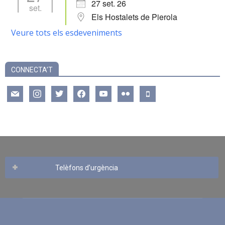
27 set. 26
set.
Els Hostalets de Pierola
Veure tots els esdeveniments
CONNECTA’T
mail
instagram
twitter
facebook
youtube
flickr
mobile
Telèfons d’urgència