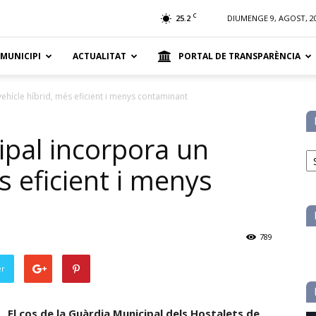
t
C
25.2
DIUMENGE 9, AGOST, 2
 MUNICIPI
ACTUALITAT
PORTAL DE TRANSPARÈNCIA
ehícle híbrid, més eficient i menys contaminant
ipal incorpora un
No
pe
s eficient i menys
ca
789
er
El cos de la Guàrdia Municipal dels Hostalets de