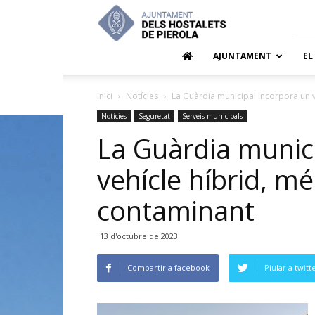
Ajuntamen
dels
Hostalets
de
AJUNTAMENT
EL
Pierola
Inici
Notícies
La Guàrdia municipal incorpora un v
Notícies
Seguretat
Serveis municipals
La Guàrdia munic
vehícle híbrid, mé
contaminant
13 d'octubre de 2023
Compartir a facebook
Piular a twitt