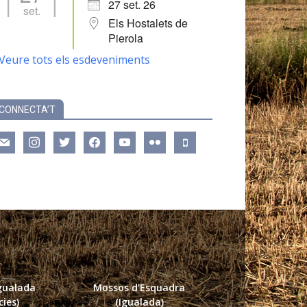
27 set. 26
set.
Els Hostalets de
Pierola
Veure tots els esdeveniments
CONNECTA’T
ail
instagram
twitter
facebook
youtube
flickr
mobile
Igualada
Mossos d'Esquadra
ies)
(Igualada)