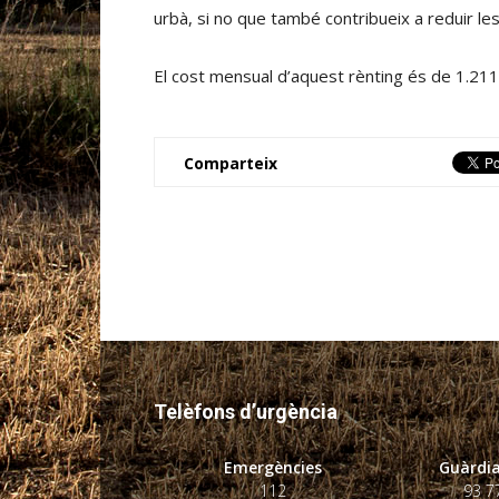
urbà, si no que també contribueix a reduir l
El cost mensual d’aquest rènting és de 1.211 
Comparteix
Telèfons d’urgència
Emergències
Guàrdia
112
93 7