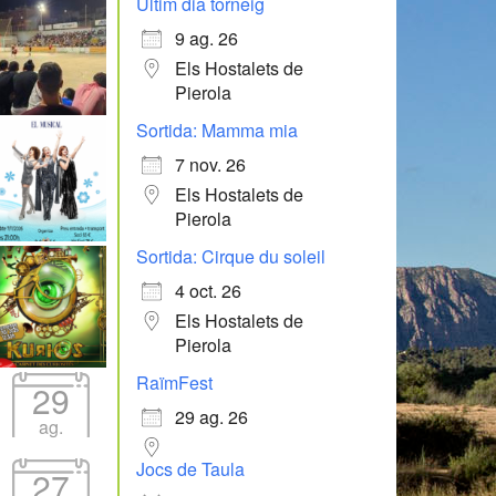
Últim dia torneig
9 ag. 26
Els Hostalets de
Pierola
Sortida: Mamma mia
7 nov. 26
Els Hostalets de
Pierola
Sortida: Cirque du soleil
4 oct. 26
Els Hostalets de
Pierola
RaïmFest
29
29 ag. 26
ag.
Jocs de Taula
27