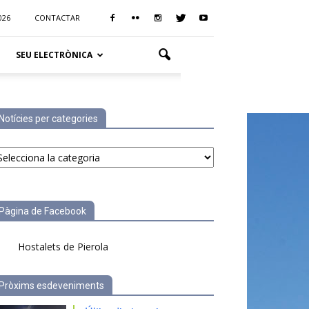
026
CONTACTAR
SEU ELECTRÒNICA
Notícies per categories
tícies
r
tegories
Pàgina de Facebook
Hostalets de Pierola
Pròxims esdeveniments