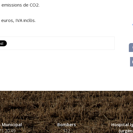
es emissions de CO2.
euros, IVA inclòs.
m
 Municipal
Bombers
Hospital 
71 20 49
112
(urgènc