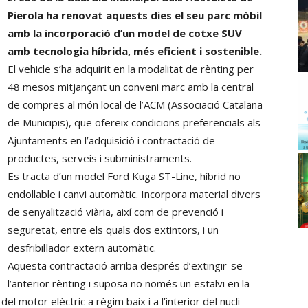
Pierola ha renovat aquests dies el seu parc mòbil
amb la incorporació d’un model de cotxe SUV
amb tecnologia híbrida, més eficient i sostenible.
El vehicle s’ha adquirit en la modalitat de rènting per
48 mesos mitjançant un conveni marc amb la central
de compres al món local de l’ACM (Associació Catalana
de Municipis), que ofereix condicions preferencials als
Ajuntaments en l’adquisició i contractació de
productes, serveis i subministraments.
Es tracta d’un model Ford Kuga ST-Line, híbrid no
endollable i canvi automàtic. Incorpora material divers
de senyalització viària, així com de prevenció i
seguretat, entre els quals dos extintors, i un
desfribil·lador extern automàtic.
Aquesta contractació arriba després d’extingir-se
l’anterior rènting i suposa no només un estalvi en la
el motor elèctric a règim baix i a l’interior del nucli