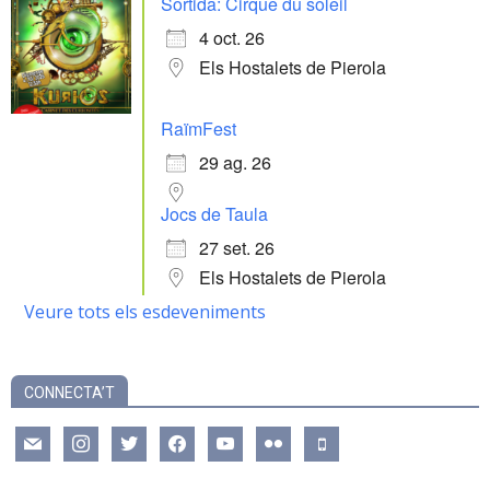
Sortida: Cirque du soleil
4 oct. 26
Els Hostalets de Pierola
RaïmFest
29 ag. 26
Jocs de Taula
27 set. 26
Els Hostalets de Pierola
Veure tots els esdeveniments
CONNECTA’T
mail
instagram
twitter
facebook
youtube
flickr
mobile