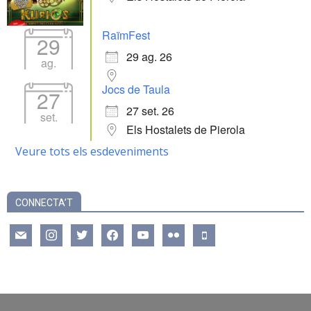
RaïmFest
29
29 ag. 26
ag.
Jocs de Taula
27
27 set. 26
set.
Els Hostalets de Pierola
Veure tots els esdeveniments
CONNECTA’T
mail
instagram
twitter
facebook
youtube
flickr
mobile