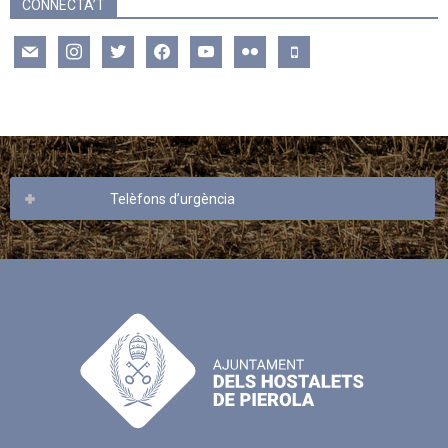
CONNECTA’T
mail
instagram
twitter
facebook
youtube
flickr
mobile
Telèfons d’urgència