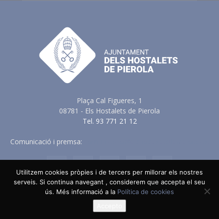
Plaça Cal Figueres, 1
08781 - Els Hostalets de Pierola
Tel. 93 771 21 12
Comunicació i premsa:
comunicacio@elshostaletsdepierola.cat
Utilitzem cookies pròpies i de tercers per millorar els nostres
serveis. Si continua navegant , considerem que accepta el seu
ús. Més informació a la
Política de cookies
Avis Legal
Política de Privacitat
Política de Cookies
Política en vers a les Xarxes Socials
Accepto