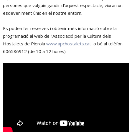
persones que vulguin gaudir d’aquest espectacle, viuran un
esdeveniment únic en el nostre entorn.
Es poden fer reserves i obtenir més informació sobre la
programació al web de l’Associació per la Cultura dels
Hostalets de Pierola
www.apchostalets.cat
o bé al telèfon
606586912 (de 10 a 12 hores).