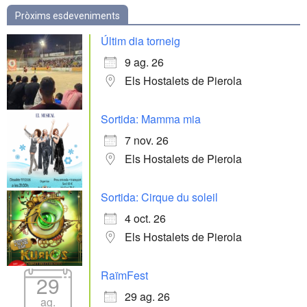
Pròxims esdeveniments
Últim dia torneig
9 ag. 26
Els Hostalets de Pierola
Sortida: Mamma mia
7 nov. 26
Els Hostalets de Pierola
Sortida: Cirque du soleil
4 oct. 26
Els Hostalets de Pierola
RaïmFest
29
29 ag. 26
ag.