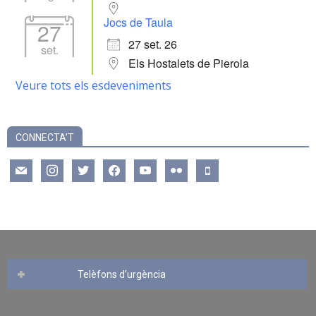
Jocs de Taula
27
27 set. 26
set.
Els Hostalets de Pierola
Veure tots els esdeveniments
CONNECTA’T
mail
instagram
twitter
facebook
youtube
flickr
mobile
Telèfons d’urgència