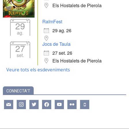
Els Hostalets de Pierola
RaïmFest
29
29 ag. 26
ag.
Jocs de Taula
27
27 set. 26
set.
Els Hostalets de Pierola
Veure tots els esdeveniments
CONNECTA’T
mail
instagram
twitter
facebook
youtube
flickr
mobile