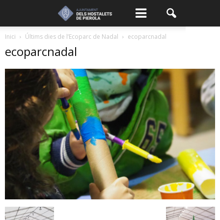
Inici
Últims dies de l’Ecoparc de Nadal
ecoparcnadal
ecoparcnadal