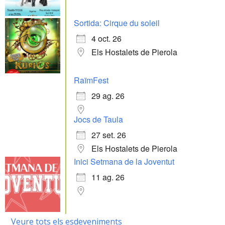
Sortida: Cirque du soleil
4 oct. 26
Els Hostalets de Pierola
RaïmFest
29 ag. 26
Jocs de Taula
27 set. 26
Els Hostalets de Pierola
Inici Setmana de la Joventut
11 ag. 26
Veure tots els esdeveniments