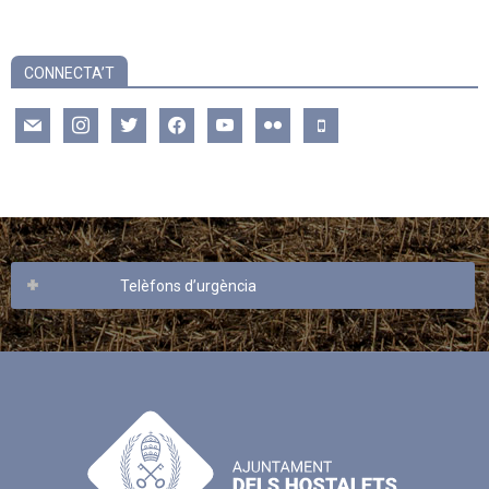
CONNECTA’T
mail
instagram
twitter
facebook
youtube
flickr
mobile
Telèfons d’urgència