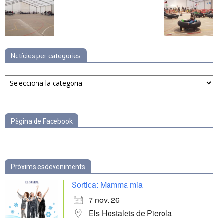
Notícies per categories
Notícies
per
categories
Pàgina de Facebook
Pròxims esdeveniments
Sortida: Mamma mia
7 nov. 26
Els Hostalets de Pierola