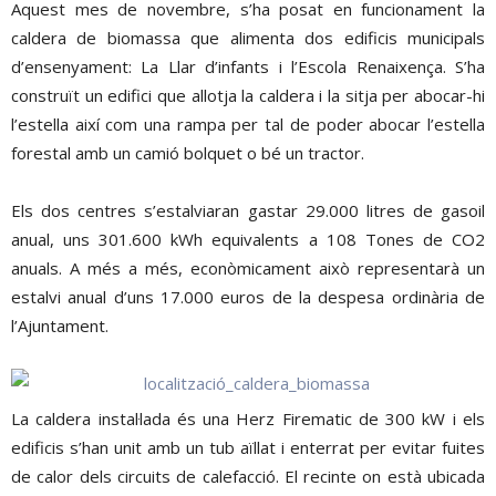
Aquest mes de novembre, s’ha posat en funcionament la
caldera de biomassa que alimenta dos edificis municipals
d’ensenyament: La Llar d’infants i l’Escola Renaixença. S’ha
construït un edifici que allotja la caldera i la sitja per abocar-hi
l’estella així com una rampa per tal de poder abocar l’estella
forestal amb un camió bolquet o bé un tractor.
Els dos centres s’estalviaran gastar 29.000 litres de gasoil
anual, uns 301.600 kWh equivalents a 108 Tones de CO2
anuals. A més a més, econòmicament això representarà un
estalvi anual d’uns 17.000 euros de la despesa ordinària de
l’Ajuntament.
La caldera instal·lada és una Herz Firematic de 300 kW i els
edificis s’han unit amb un tub aïllat i enterrat per evitar fuites
de calor dels circuits de calefacció. El recinte on està ubicada