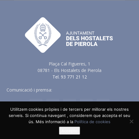
Plaça Cal Figueres, 1
08781 - Els Hostalets de Pierola
Tel. 93 771 21 12
Comunicació i premsa:
comunicacio@elshostaletsdepierola.cat
Utilitzem cookies pròpies i de tercers per millorar els nostres
serveis. Si continua navegant , considerem que accepta el seu
ús. Més informació a la
Política de cookies
Avis Legal
Política de Privacitat
Política de Cookies
Política en vers a les Xarxes Socials
Accepto