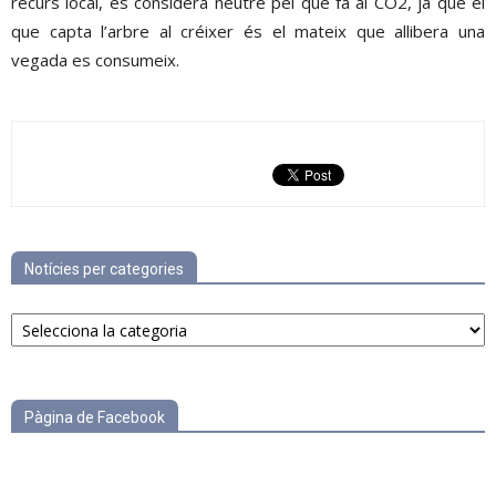
recurs local, es considera neutre pel que fa al CO2, ja que el
que capta l’arbre al créixer és el mateix que allibera una
vegada es consumeix.
Notícies per categories
Notícies
per
categories
Pàgina de Facebook