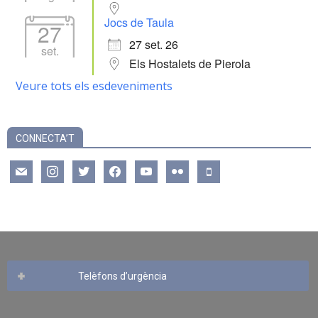
Jocs de Taula
27
27 set. 26
set.
Els Hostalets de Pierola
Veure tots els esdeveniments
CONNECTA’T
mail
instagram
twitter
facebook
youtube
flickr
mobile
Telèfons d’urgència