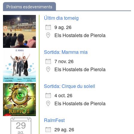
Pròxims esdeveniments
Últim dia torneig
9 ag. 26
Els Hostalets de Pierola
Sortida: Mamma mia
7 nov. 26
Els Hostalets de Pierola
Sortida: Cirque du soleil
4 oct. 26
Els Hostalets de Pierola
RaïmFest
29
29 ag. 26
ag.