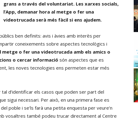
grans a través del voluntariat. Les xarxes socials,
l’App, demanar hora al metge o fer una
videotrucada serà més fàcil si ens ajudem.
úblics ben definits: avis i àvies amb interès per
mpartir coneixements sobre aspectes tecnològics i
 metge o fer una videotrucada amb els amics o
cacions o cercar informació
són aspectes que es
ent, les noves tecnologies ens permeten estar més
 tal d’identificar els casos que poden ser part del
que sigui necessari. Per això, en una primera fase es
 del poble i se’ls farà una petita enquesta per veure’n
amb vosaltres també podeu trucar directament al Centre