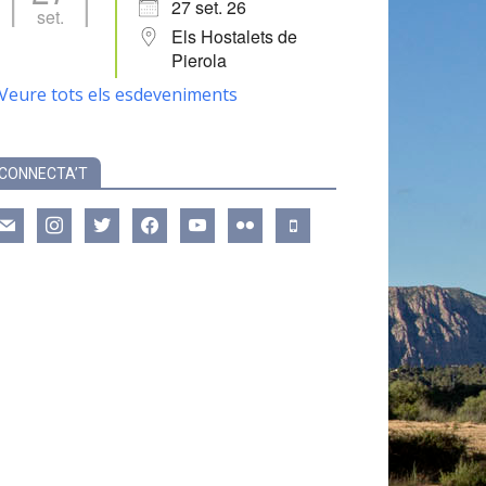
27 set. 26
set.
Els Hostalets de
Pierola
Veure tots els esdeveniments
CONNECTA’T
ail
instagram
twitter
facebook
youtube
flickr
mobile