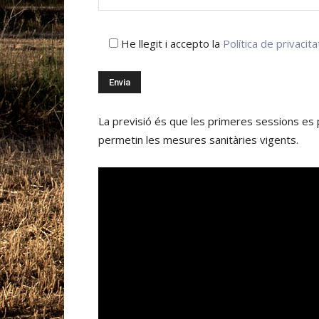
He llegit i accepto la
Política de privacita
La previsió és que les primeres sessions es 
permetin les mesures sanitàries vigents.