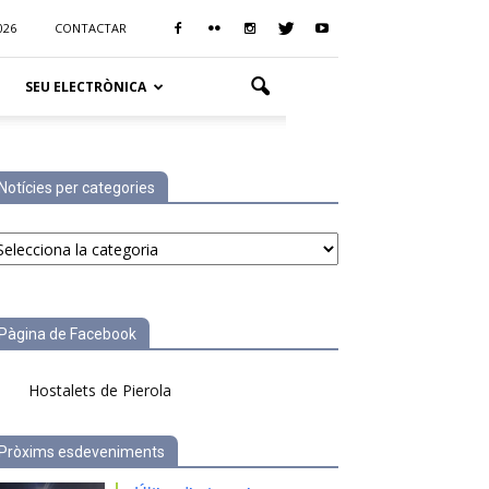
026
CONTACTAR
SEU ELECTRÒNICA
Notícies per categories
tícies
r
tegories
Pàgina de Facebook
Hostalets de Pierola
Pròxims esdeveniments