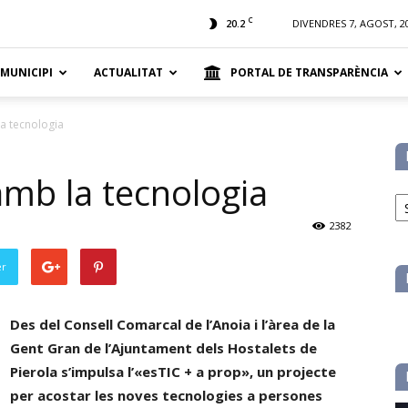
t
C
20.2
DIVENDRES 7, AGOST, 2
 MUNICIPI
ACTUALITAT
PORTAL DE TRANSPARÈNCIA
a tecnologia
amb la tecnologia
No
pe
2382
ca
er
Des del Consell Comarcal de l’Anoia i l’àrea de la
Gent Gran de l’Ajuntament dels Hostalets de
Pierola s’impulsa l’«esTIC + a prop», un projecte
per acostar les noves tecnologies a persones