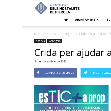
Ajuntamen
dels
Hostalets
de
AJUNTAMENT
EL
Pierola
Inici
Notícies
Gent gran
Crida per ajudar amb l
Notícies
Gent gran
Crida per ajudar 
9 de novembre de 2020
Compartir a facebook
Piular a twitt