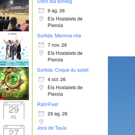
Últim dia torneig
9 ag. 26
Els Hostalets de
Pierola
Sortida: Mamma mia
7 nov. 26
Els Hostalets de
Pierola
Sortida: Cirque du soleil
4 oct. 26
Els Hostalets de
Pierola
RaïmFest
29
29 ag. 26
ag.
Jocs de Taula
27