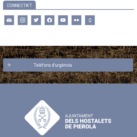
CONNECTA’T
mail
instagram
twitter
facebook
youtube
flickr
mobile
Telèfons d’urgència